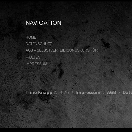
NAVIGATION
HOME
DATENSCHUTZ
AGB – SELBSTVERTEIDIGUNGSKURS FÜR
FRAUEN
IMPRESSUM
Timo Knapp
© 2026
Impressum
AGB
Dat