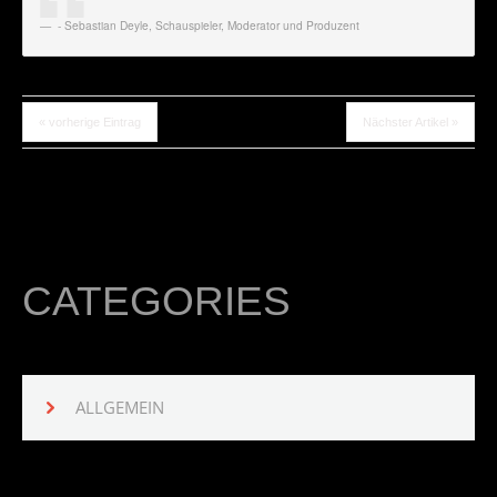
- Sebastian Deyle
,
Schauspieler, Moderator und Produzent
« vorherige Eintrag
Nächster Artikel »
CATEGORIES
ALLGEMEIN