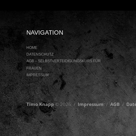
NAVIGATION
HOME
DATENSCHUTZ
AGB – SELBSTVERTEIDIGUNGSKURS FÜR
FRAUEN
IMPRESSUM
Timo Knapp
© 2026
Impressum
AGB
Dat