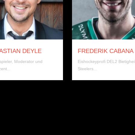
ASTIAN DEYLE
FREDERIK CABANA
pieler, Moderator und
Eishockeyprofi DEL2 Bietighe
ent...
Steelers...